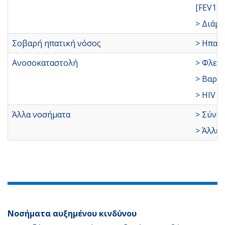
[FEV1: 
> Διάμε
Σοβαρή ηπατική νόσος
> Ηπατι
Ανοσοκαταστολή
> Φλεγ
> Βαρι
> HIV μ
Άλλα νοσήματα
> Σύνδ
> Άλλες
Nοσήματα αυξημένου κινδύνου