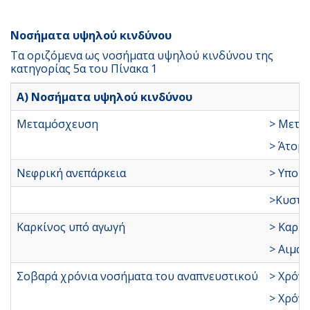
Nοσήματα υψηλού κινδύνου
Τα οριζόμενα ως νοσήματα υψηλού κινδύνου της
κατηγορίας 5α του Πίνακα 1
Α) Νοσήματα υψηλού κινδύνου
Μεταμόσχευση
> Μετα
> Άτομα
Νεφρική ανεπάρκεια
> Υποβο
>Κυστι
Καρκίνος υπό αγωγή
> Καρκί
> Αιματ
Σοβαρά χρόνια νοσήματα του αναπνευστικού
> Χρόνι
> Χρόνι